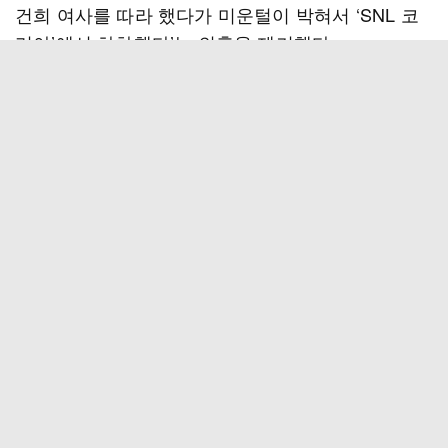
건희 여사를 따라 했다가 미운털이 박혀서 ‘SNL 코
리아’에서 하차했다’는 의혹을 제기했다.
루머가 확산되자 주현영의 소속사 측은 “하차는 작
년에 정해진 일”이라며, ‘주현영이 SNL 코리아’ 하차
당시 제작진에게 보냈던 편지를 공개하며 해명에 나