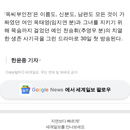
‘옥씨부인전’은 이름도, 신분도, 남편도 모든 것이 가
짜였던 여인 옥태영(임지연 분)과 그녀를 지키기 위
해 목숨까지 걸었던 예인 천승휘(추영우 분)의 치열
한 생존 사기극을 그린 드라마로 30일 첫 방송된다.
한윤종 기자
Copyright ⓒ 세계일보. 무단 전재 및 재배포 금지
G
o
o
g
l
e
News
에서 세계일보 팔로우
지면보다 빠르게!
세계일보를 만나보세요