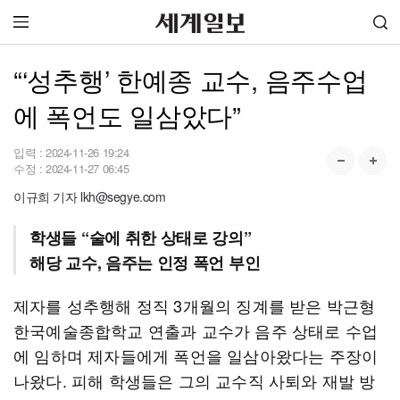
“‘성추행’ 한예종 교수, 음주수업
에 폭언도 일삼았다”
입력 :
2024-11-26 19:24
수정 :
2024-11-27 06:45
이규희 기자 lkh@segye.com
학생들 “술에 취한 상태로 강의”
해당 교수, 음주는 인정 폭언 부인
제자를 성추행해 정직 3개월의 징계를 받은 박근형
한국예술종합학교 연출과 교수가 음주 상태로 수업
에 임하며 제자들에게 폭언을 일삼아왔다는 주장이
나왔다. 피해 학생들은 그의 교수직 사퇴와 재발 방