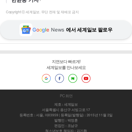
Copyright ⓒ 세계일보. 무단 전재 및 재배포 금지
G
o
o
g
l
e
News
에서 세계일보 팔로우
지면보다 빠르게!
세계일보를 만나보세요
PC 화면
제호 : 세계일보
서울특별시 용산구 서빙고로 17
등록번호 : 서울, 아03959 | 등록일(발행일) : 2015년 11월 2일
발행인 : 박정훈
편집인 : 조남규
청소년보호 책임자 : 김기환