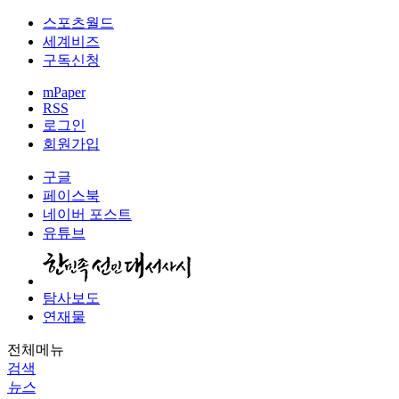
스포츠월드
세계비즈
구독신청
mPaper
RSS
로그인
회원가입
구글
페이스북
네이버 포스트
유튜브
탐사보도
연재물
전체메뉴
검색
뉴스