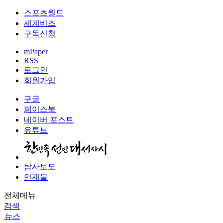
스포츠월드
세계비즈
구독신청
mPaper
RSS
로그인
회원가입
구글
페이스북
네이버 포스트
유튜브
탐사보도
연재물
전체메뉴
검색
뉴스