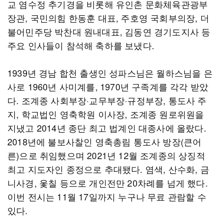
교 염수정 추기경을 비롯해 유인촌 문화체육관광부
장관, 국민의힘 한동훈 대표, 주호영 국회부의장, 더
불어민주당 박찬대 원내대표, 김동연 경기도지사 등
주요 인사들이 참석해 축하를 보냈다.
1939년 경남 합천 출생인 성파스님은 월하스님을 은
사로 1960년 사미계를, 1970년 구족계를 각각 받았
다. 조계종 사회부장·교무부장·규정부장, 통도사 주
지, 학교법인 영축학원 이사장, 조계종 원로위원을
지냈고 2014년 종단 최고 법계인 대종사에 올랐다.
2018년에 불보사찰인 영축총림 통도사 방장(큰어
른)으로 취임했으며 2021년 12월 조계종의 상징적
최고 지도자인 종정으로 추대됐다. 염색, 산수화, 금
니사경, 옻칠 등으로 개인전만 20차례를 넘게 했다.
이번 전시는 11월 17일까지 누구나 무료 관람할 수
있다.