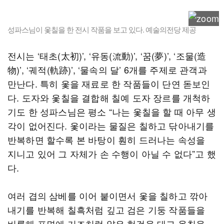
성파스님이 옻칠을 한 전시 작품을 보고 있다. 예술의전당 제공
전시는 ‘태초(太初)’, ‘유동(流動)’, ‘꿈(夢)’, ‘조물(造
物)’, ‘궤적(軌跡)’, ‘물속의 달’ 6개를 주제로 관객과
만난다. 특히 옻을 재료로 한 작품들이 단연 돋보인
다. 도자와 옻칠을 결합해 칠예 도자 장르를 개척하
기도 한 성파스님은 평소 “나는 옻칠을 할 때 아무 생
각이 없어진다. 옻이라는 물질은 칠하고 닦아내기를
반복하면 할수록 본 바탕이 훤히 드러나는 속성을
지니고 있어 그 자체가 손 수행이 아닐 수 없다”고 했
다.
여러 겹의 삼베를 이어 붙이면서 옻을 칠하고 깎아
내기를 반복해 칠흑처럼 깊고 검은 기둥 작품들을
비롯해 표면에 거즈처럼 얇은 헝겊을 대고 옻칠을