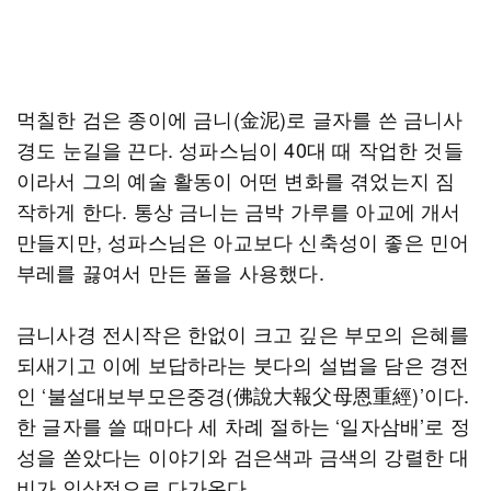
먹칠한 검은 종이에 금니(金泥)로 글자를 쓴 금니사
경도 눈길을 끈다. 성파스님이 40대 때 작업한 것들
이라서 그의 예술 활동이 어떤 변화를 겪었는지 짐
작하게 한다. 통상 금니는 금박 가루를 아교에 개서
만들지만, 성파스님은 아교보다 신축성이 좋은 민어
부레를 끓여서 만든 풀을 사용했다.
금니사경 전시작은 한없이 크고 깊은 부모의 은혜를
되새기고 이에 보답하라는 붓다의 설법을 담은 경전
인 ‘불설대보부모은중경(佛說大報父母恩重經)’이다.
한 글자를 쓸 때마다 세 차례 절하는 ‘일자삼배’로 정
성을 쏟았다는 이야기와 검은색과 금색의 강렬한 대
비가 인상적으로 다가온다.