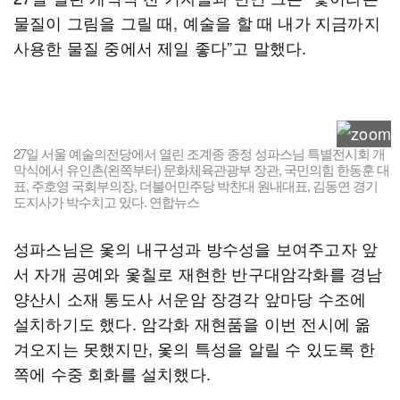
물질이 그림을 그릴 때, 예술을 할 때 내가 지금까지
사용한 물질 중에서 제일 좋다”고 말했다.
27일 서울 예술의전당에서 열린 조계종 종정 성파스님 특별전시회 개
막식에서 유인촌(왼쪽부터) 문화체육관광부 장관, 국민의힘 한동훈 대
표, 주호영 국회부의장, 더불어민주당 박찬대 원내대표, 김동연 경기
도지사가 박수치고 있다. 연합뉴스
성파스님은 옻의 내구성과 방수성을 보여주고자 앞
서 자개 공예와 옻칠로 재현한 반구대암각화를 경남
양산시 소재 통도사 서운암 장경각 앞마당 수조에
설치하기도 했다. 암각화 재현품을 이번 전시에 옮
겨오지는 못했지만, 옻의 특성을 알릴 수 있도록 한
쪽에 수중 회화를 설치했다.