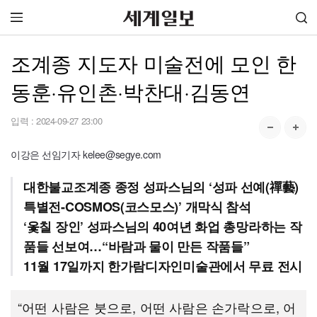
조계종 지도자 미술전에 모인 한
동훈·유인촌·박찬대·김동연
입력 :
2024-09-27 23:00
이강은 선임기자 kelee@segye.com
대한불교조계종 종정 성파스님의 ‘성파 선예(禪藝)
특별전-COSMOS(코스모스)’ 개막식 참석
‘옻칠 장인’ 성파스님의 40여년 화업 총망라하는 작
품들 선보여…“바람과 물이 만든 작품들”
11월 17일까지 한가람디자인미술관에서 무료 전시
“어떤 사람은 붓으로, 어떤 사람은 손가락으로, 어