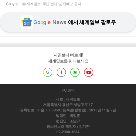
Copyright ⓒ 세계일보. 무단 전재 및 재배포 금지
G
o
o
g
l
e
News
에서 세계일보 팔로우
지면보다 빠르게!
세계일보를 만나보세요
PC 화면
제호 : 세계일보
서울특별시 용산구 서빙고로 17
등록번호 : 서울, 아03959 | 등록일(발행일) : 2015년 11월 2일
발행인 : 박정훈
편집인 : 조남규
청소년보호 책임자 : 김기환
02-2000-1234