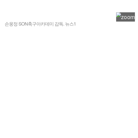
손웅정 SON축구아카데미 감독. 뉴스1