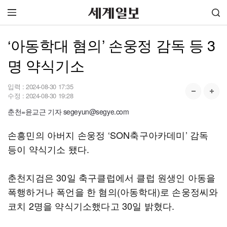
‘아동학대 혐의’ 손웅정 감독 등 3
명 약식기소
입력 :
2024-08-30 17:35
수정 :
2024-08-30 19:28
춘천=윤교근 기자 segeyun@segye.com
손흥민의 아버지 손웅정 ‘SON축구아카데미’ 감독
등이 약식기소 됐다.
춘천지검은 30일 축구클럽에서 클럽 원생인 아동을
폭행하거나 폭언을 한 혐의(아동학대)로 손웅정씨와
코치 2명을 약식기소했다고 30일 밝혔다.