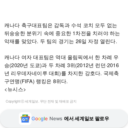
캐나다 축구대표팀은 감독과 수석 코치 모두 없는
뒤숭숭한 분위기 속에 중요한 1차전을 치러야 하는
악재를 맞았다. 두 팀의 경기는 26일 자정 열린다.
캐나다 여자 대표팀은 역대 올림픽에서 한 차례 우
승(2020년 도쿄)과 두 차례 3위(2012년 런던·2016
년 리우데자네이루 대회)를 차지한 강호다. 국제축
구연맹(FIFA) 랭킹은 8위다.
<뉴시스>
Copyright ⓒ 세계일보. 무단 전재 및 재배포 금지
G
o
o
g
l
e
News
에서 세계일보 팔로우