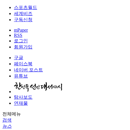
스포츠월드
세계비즈
구독신청
mPaper
RSS
로그인
회원가입
구글
페이스북
네이버 포스트
유튜브
탐사보도
연재물
전체메뉴
검색
뉴스