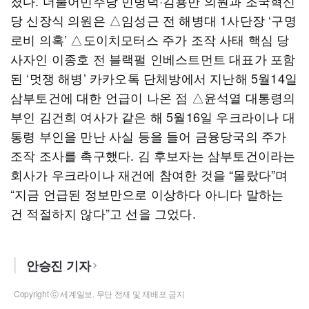
졌다. 더불어민주당 민병덕·김용만 의원과 조국혁신
당 신장식 의원은 △임성근 전 해병대 1사단장 ‘구명
로비 의혹’ △도이치모터스 주가 조작 사태 핵심 당
사자인 이종호 전 블랙펄 인베스트먼트 대표가 포함
된 ‘멋쟁 해병’ 카카오톡 단체방에서 지난해 5월14일
삼부토건에 대한 언급이 나온 점 △윤석열 대통령의
부인 김건희 여사가 같은 해 5월16일 우크라이나 대
통령 부인을 만난 사실 등을 들어 금융당국의 주가
조작 조사를 촉구했다. 김 후보자는 삼부토건이라는
회사가 우크라이나 재건에 참여한 것을 “몰랐다”며
“지금 언급된 정보만으로 이상하다 아니다 말하는
건 적절하지 않다”고 선을 그었다.
안승진 기자
Copyright ⓒ 세계일보. 무단 전재 및 재배포 금지