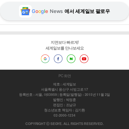
G
o
o
g
l
e
News
에서 세계일보 팔로우
지면보다 빠르게!
세계일보를 만나보세요
PC 화면
제호 : 세계일보
서울특별시 용산구 서빙고로 17
등록번호 : 서울, 아03959 | 등록일(발행일) : 2015년 11월 2일
발행인 : 박정훈
편집인 : 조남규
청소년보호 책임자 : 김기환
02-2000-1234
COPYRIGHT ⓒ SEGYE. ALL RIGHTS RESERVED.