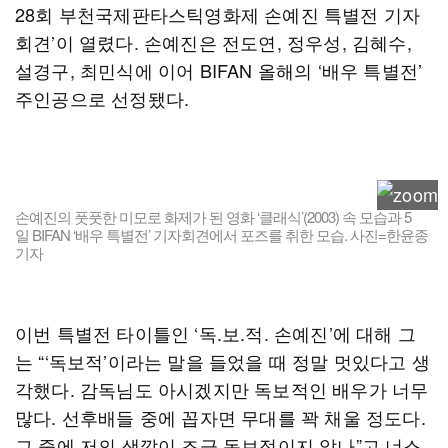
28회 부천국제판타스틱영화제 손예진 특별전 기자
회견’이 열렸다. 손예진은 전도연, 정우성, 김혜수,
설경구, 최민식에 이어 BIFAN 올해의 ‘배우 특별전’
주인공으로 선정됐다.
손예진의 풋풋한 미모로 화제가 된 영화 ‘클래식’(2003) 속 모습과 5
일 BIFAN ‘배우 특별전’ 기자회견에서 포즈를 취한 모습. 사진=한윤종
기자
이번 특별전 타이틀인 ‘독.보.적. 손예진’에 대해 그
는 “‘독보적’이라는 말을 들었을 때 정말 멋있다고 생
각했다. 감독님도 아시겠지만 독보적인 배우가 너무
많다. 선후배들 중에 꼽자면 무대를 꽉 채울 정도다.
그 중에 저의 색깔이 조금 독보적이지 않나”고 너스