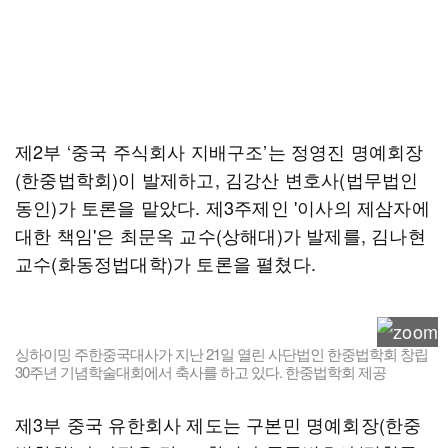
제2부 ‘중국 주식회사 지배구조’는 정영진 명예회장
(한중법학회)이 발제하고, 김강산 변호사(법무법인
동인)가 토론을 맡았다. 제3주제인 '이사의 제삼자에
대한 책임'은 최문옥 교수(상해대)가 발제를, 김나현
교수(화동정법대학)가 토론을 펼쳤다.
싱하이밍 주한중국대사가 지난 21일 열린 사단법인 한중법학회 창립
30주년 기념학술대회에서 축사를 하고 있다. 한중법학회 제공
제3부 중국 유한회사 제도는 구본민 명예회장(한중