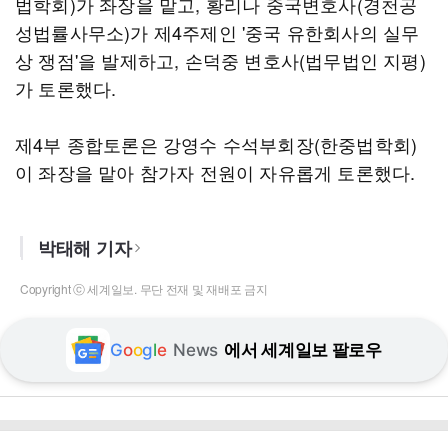
법학회)가 좌장을 맡고, 황리나 중국변호사(경천공
성법률사무소)가 제4주제인 '중국 유한회사의 실무
상 쟁점'을 발제하고, 손덕중 변호사(법무법인 지평)
가 토론했다.
제4부 종합토론은 강영수 수석부회장(한중법학회)
이 좌장을 맡아 참가자 전원이 자유롭게 토론했다.
박태해 기자
Copyright ⓒ 세계일보. 무단 전재 및 재배포 금지
G
o
o
g
l
e
News
에서 세계일보 팔로우