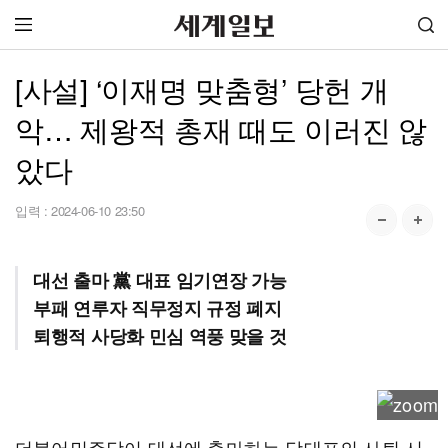
[사설] ‘이재명 맞춤형’ 당헌 개
악… 제왕적 총재 때도 이러진 않
았다
입력 :
2024-06-10 23:50
대선 출마 黨 대표 임기연장 가능
부패 연루자 직무정지 규정 폐지
퇴행적 사당화 민심 역풍 맞을 것
더불어민주당이 대선에 출마하는 당대표의 사퇴 시