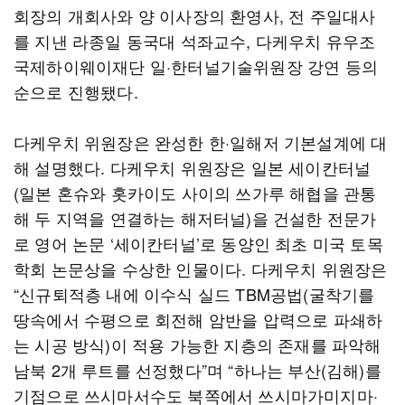
회장의 개회사와 양 이사장의 환영사, 전 주일대사
를 지낸 라종일 동국대 석좌교수, 다케우치 유우조
국제하이웨이재단 일·한터널기술위원장 강연 등의
순으로 진행됐다.
다케우치 위원장은 완성한 한·일해저 기본설계에 대
해 설명했다. 다케우치 위원장은 일본 세이칸터널
(일본 혼슈와 홋카이도 사이의 쓰가루 해협을 관통
해 두 지역을 연결하는 해저터널)을 건설한 전문가
로 영어 논문 ‘세이칸터널’로 동양인 최초 미국 토목
학회 논문상을 수상한 인물이다. 다케우치 위원장은
“신규퇴적층 내에 이수식 실드 TBM공법(굴착기를
땅속에서 수평으로 회전해 암반을 압력으로 파쇄하
는 시공 방식)이 적용 가능한 지층의 존재를 파악해
남북 2개 루트를 선정했다”며 “하나는 부산(김해)를
기점으로 쓰시마서수도 북쪽에서 쓰시마가미지마·