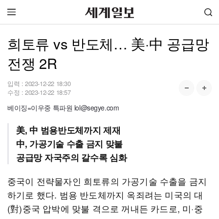
희토류 vs 반도체… 美·中 공급망
전쟁 2R
입력 :
2023-12-22 18:30
수정 :
2023-12-22 18:57
베이징=이우중 특파원 lol@segye.com
美, 中 범용반도체까지 제재
中, 가공기술 수출 금지 맞불
공급망 자국주의 갈수록 심화
중국이 전략물자인 희토류의 가공기술 수출을 금지
하기로 했다. 범용 반도체까지 옥죄려는 미국의 대
(對)중국 압박에 맞불 격으로 꺼내든 카드로, 미·중