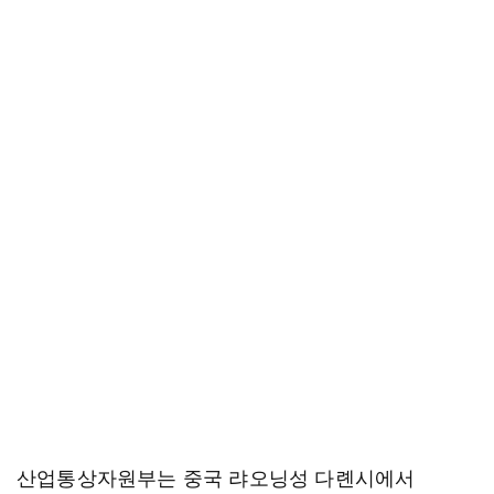
산업통상자원부는 중국 랴오닝성 다롄시에서