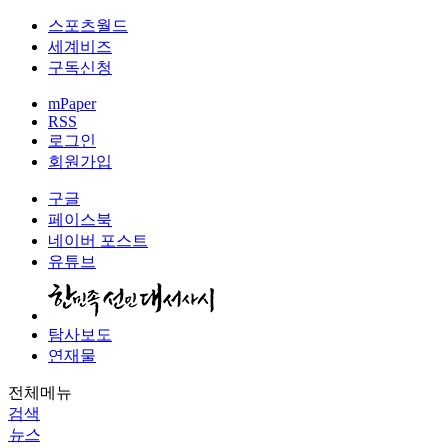
스포츠월드
세계비즈
구독신청
mPaper
RSS
로그인
회원가입
구글
페이스북
네이버 포스트
유튜브
탐사보도
연재물
전체메뉴
검색
뉴스