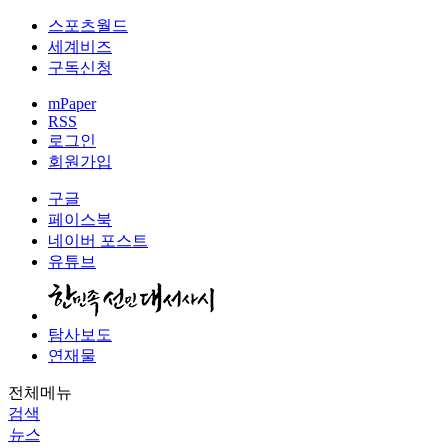
스포츠월드
세계비즈
구독신청
mPaper
RSS
로그인
회원가입
구글
페이스북
네이버 포스트
유튜브
탐사보도
연재물
전체메뉴
검색
뉴스