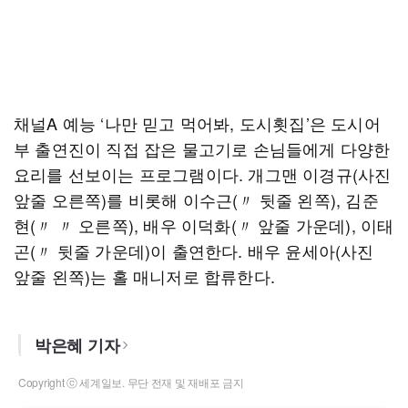
채널A 예능 ‘나만 믿고 먹어봐, 도시횟집’은 도시어
부 출연진이 직접 잡은 물고기로 손님들에게 다양한
요리를 선보이는 프로그램이다. 개그맨 이경규(사진
앞줄 오른쪽)를 비롯해 이수근(〃 뒷줄 왼쪽), 김준
현(〃 〃 오른쪽), 배우 이덕화(〃 앞줄 가운데), 이태
곤(〃 뒷줄 가운데)이 출연한다. 배우 윤세아(사진
앞줄 왼쪽)는 홀 매니저로 합류한다.
박은혜 기자
Copyright ⓒ 세계일보. 무단 전재 및 재배포 금지