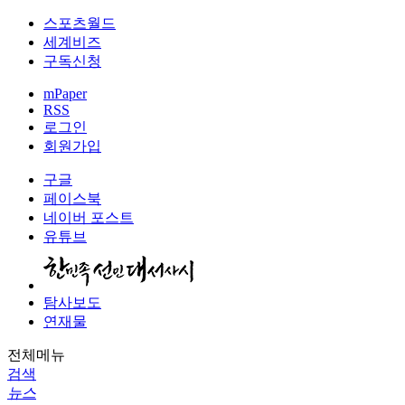
스포츠월드
세계비즈
구독신청
mPaper
RSS
로그인
회원가입
구글
페이스북
네이버 포스트
유튜브
탐사보도
연재물
전체메뉴
검색
뉴스