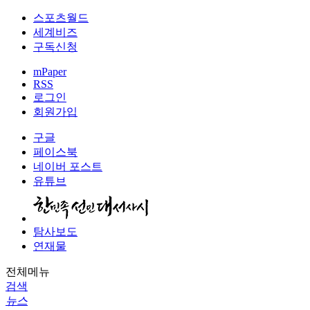
스포츠월드
세계비즈
구독신청
mPaper
RSS
로그인
회원가입
구글
페이스북
네이버 포스트
유튜브
탐사보도
연재물
전체메뉴
검색
뉴스