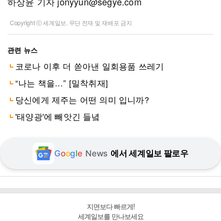
하상윤 기자 jonyyun@segye.com
Copyright ⓒ 세계일보. 무단 전재 및 재배포 금지
관련 뉴스
코로나 이후 더 쏟아낸 일회용품 쓰레기
“나는 책을…” [밀착취재]
당신에게 제주는 어떤 의미 입니까?
'태양광'에 빼앗긴 들녘
G
o
o
g
l
e
News
에서 세계일보 팔로우
지면보다 빠르게!
세계일보를 만나보세요