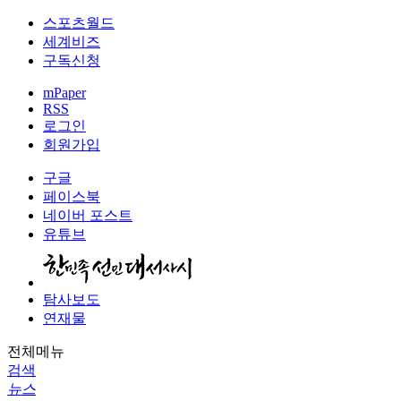
스포츠월드
세계비즈
구독신청
mPaper
RSS
로그인
회원가입
구글
페이스북
네이버 포스트
유튜브
탐사보도
연재물
전체메뉴
검색
뉴스