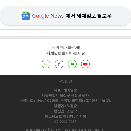
G
o
o
g
l
e
News
에서 세계일보 팔로우
지면보다 빠르게!
세계일보를 만나보세요
PC 화면
제호 : 세계일보
서울특별시 용산구 서빙고로 17
등록번호 : 서울, 아03959 | 등록일(발행일) : 2015년 11월 2일
발행인 : 박정훈
편집인 : 조남규
청소년보호 책임자 : 김기환
02-2000-1234
COPYRIGHT ⓒ SEGYE. ALL RIGHTS RESERVED.