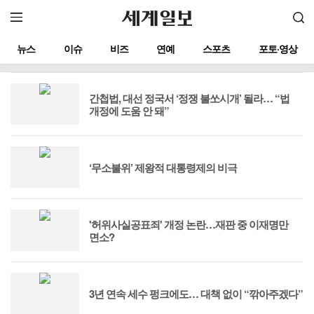
뉴스
이슈
비즈
연예
스포츠
포토·영상
간첩법, 대선 정국서 ‘정쟁 불쏘시개’ 될라… “법
개정에 도움 안 돼”
‘무소불위’ 제왕적 대통령제의 비극
'허위사실공표죄' 개정 논란…재판 중 이재명만
면소?
3년 연속 세수 펑크에도… 대책 없이 “깎아주겠다”