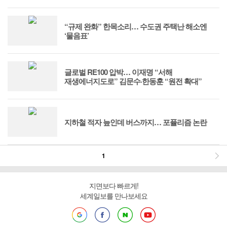
“규제 완화” 한목소리… 수도권 주택난 해소엔
‘물음표’
글로벌 RE100 압박… 이재명 “서해
재생에너지도로” 김문수·한동훈 “원전 확대”
지하철 적자 늪인데 버스까지… 포퓰리즘 논란
1
지면보다 빠르게!
세계일보를 만나보세요