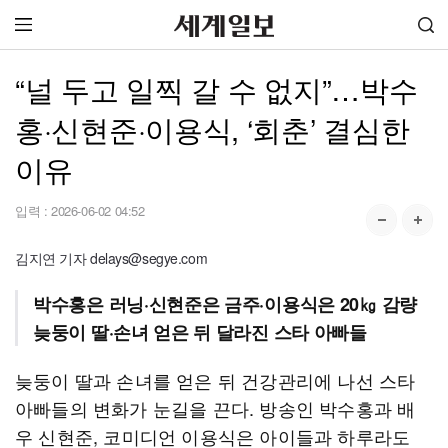
“널 두고 일찍 갈 수 없지”…박수
홍·신현준·이용식, ‘회춘’ 결심한
이유
입력 :
2026-06-02 04:52
김지연 기자 delays@segye.com
박수홍은 러닝·신현준은 금주·이용식은 20㎏ 감량
늦둥이 딸·손녀 얻은 뒤 달라진 스타 아빠들
늦둥이 딸과 손녀를 얻은 뒤 건강관리에 나선 스타
아빠들의 변화가 눈길을 끈다. 방송인 박수홍과 배
우 신현준, 코미디언 이용식은 아이들과 하루라도