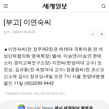
[부고] 이연숙씨
입력 :
2026-07-09 20:39
▲이연숙씨(전 정무제2장관·제16대 국회의원·전 여
성단체협의회 명예회장) 별세, 이승연(이승연 몬테
소리 영어교육연구소장)·지연씨(한양여대 교수) 모
친상, 김규동(전 숙명여대 교수)·정종원씨(전 코스모
신소재 감사) 장모상=9일 오전 7시 서울 한양대병원
발인 11일 (02)2290-9442
Copyright ⓒ 세계일보. 무단 전재 및 재배포 금지
G
o
o
g
l
e
News
에서 세계일보 팔로우