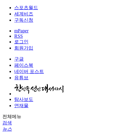
스포츠월드
세계비즈
구독신청
mPaper
RSS
로그인
회원가입
구글
페이스북
네이버 포스트
유튜브
탐사보도
연재물
전체메뉴
검색
뉴스