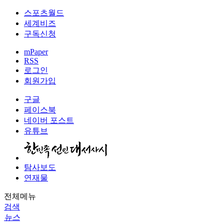
스포츠월드
세계비즈
구독신청
mPaper
RSS
로그인
회원가입
구글
페이스북
네이버 포스트
유튜브
탐사보도
연재물
전체메뉴
검색
뉴스