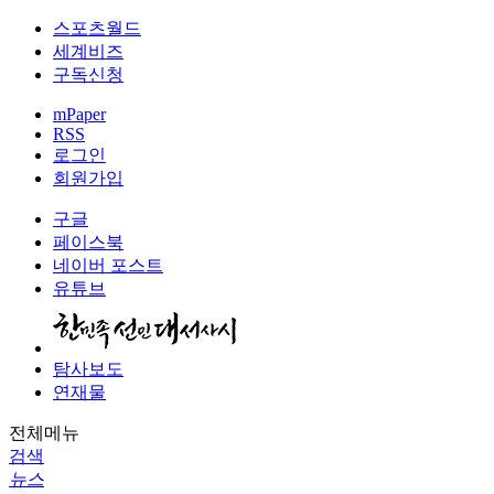
스포츠월드
세계비즈
구독신청
mPaper
RSS
로그인
회원가입
구글
페이스북
네이버 포스트
유튜브
탐사보도
연재물
전체메뉴
검색
뉴스