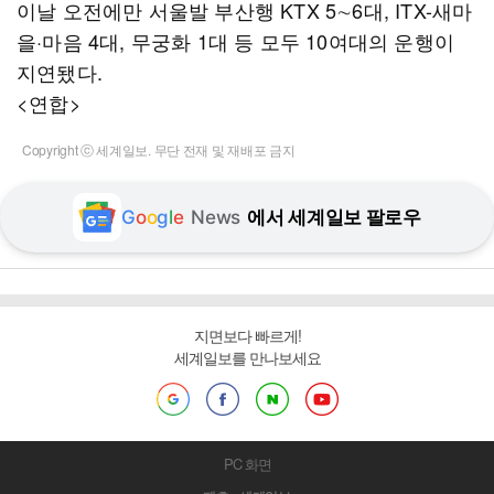
이날 오전에만 서울발 부산행 KTX 5∼6대, ITX-새마
을·마음 4대, 무궁화 1대 등 모두 10여대의 운행이
지연됐다.
<연합>
Copyright ⓒ 세계일보. 무단 전재 및 재배포 금지
G
o
o
g
l
e
News
에서 세계일보 팔로우
지면보다 빠르게!
세계일보를 만나보세요
PC 화면