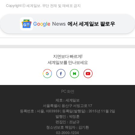
Copyright ⓒ 세계일보. 무단 전재 및 재배포 금지
G
o
o
g
l
e
News
에서 세계일보 팔로우
지면보다 빠르게!
세계일보를 만나보세요
PC 화면
제호 : 세계일보
서울특별시 용산구 서빙고로 17
등록번호 : 서울, 아03959 | 등록일(발행일) : 2015년 11월 2일
발행인 : 박정훈
편집인 : 조남규
청소년보호 책임자 : 김기환
02-2000-1234