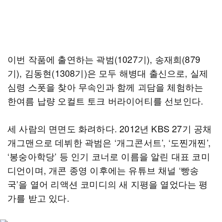
이번 작품에 출연하는 곽범(1027기), 송재희(879
기), 김동현(1308기)은 모두 해병대 출신으로, 실제
심령 스폿을 찾아 무속인과 함께 괴담을 체험하는
한여름 납량 오컬트 토크 버라이어티를 선보인다.
세 사람의 면면도 화려하다. 2012년 KBS 27기 공채
개그맨으로 데뷔한 곽범은 ‘개그콘서트’, ‘도찐개찐’,
‘봉숭아학당’ 등 인기 코너로 이름을 알린 대표 코미
디언이며, 개콘 종영 이후에는 유튜브 채널 ‘빵송
국’을 열어 리액션 코미디의 새 지평을 열었다는 평
가를 받고 있다.