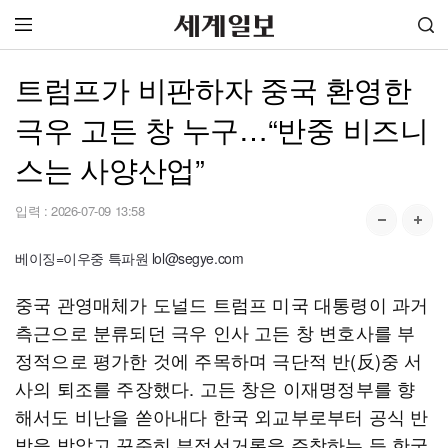
트럼프가 비판하자 중국 환영한
극우 고든 창 누구…“반중 비즈니
스는 사양산업”
입력 :
2026-07-09 13:58
베이징=이우중 특파원 lol@segye.com
중국 관영매체가 도널드 트럼프 미국 대통령이 과거
측근으로 분류되던 극우 인사 고든 창 변호사를 부
정적으로 평가한 것에 주목하며 극단적 반(反)중 서
사의 퇴조를 주장했다. 고든 창은 이재명정부를 향
해서도 비난을 쏟아내다 한국 외교부로부터 공식 반
박을 받았고 꾸준히 부정선거론을 주창하는 등 한국