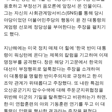
옹호하고 부정선거 음모론에 앞장서 온 인물이다.
그는 자신의 사회관계망서비스(SNS)를 통해 당시
야당이었던 더불어민주당의 행동이 윤 전 대통령의
계엄령 선포에 정당성을 부여한다는 주장을 펼치기
도 했다.
지난해에는 미국 정치 매체 더 힐에 ‘한국 반미 대통
령이 워싱턴에 온다’는 제목의 칼럼을 기고하며 이재
명정부를 공격했다. 창은 해당 기고문에서 한국의
대선이 부정행위로 얼룩졌다는 주장을 소개하며
이 대통령을 맹렬한 반미주의자로 규정하고 한·미
조약 관계가 위태롭다고 주장했다. 또 내란 특검의
오산공군기지 압수수색에 대해 주둔군지위협정을
위반해 미군의 기밀을 탈취했다고 비판하는가 하면,
한·미 연합훈련의 야외 기동훈련 연기를 두고 이 대
통령이 압력을 행사한 결과라는 주장을 펼쳤다.