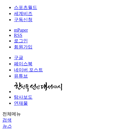
스포츠월드
세계비즈
구독신청
mPaper
RSS
로그인
회원가입
구글
페이스북
네이버 포스트
유튜브
탐사보도
연재물
전체메뉴
검색
뉴스