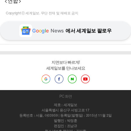
<연합>
Copyright ⓒ 세계일보. 무단 전재 및 재배포 금지
G
o
o
g
l
e
News
에서 세계일보 팔로우
지면보다 빠르게!
세계일보를 만나보세요
PC 화면
제호 : 세계일보
서울특별시 용산구 서빙고로 17
등록번호 : 서울, 아03959 | 등록일(발행일) : 2015년 11월 2일
발행인 : 박정훈
편집인 : 조남규