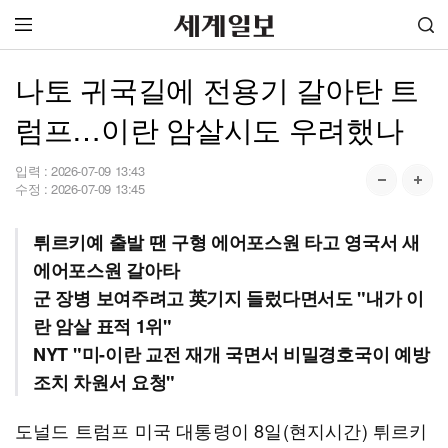
나토 귀국길에 전용기 갈아탄 트
럼프…이란 암살시도 우려했나
입력 :
2026-07-09 13:43
수정 :
2026-07-09 13:45
튀르키예 출발 땐 구형 에어포스원 타고 영국서 새
에어포스원 갈아타
군 장병 보여주려고 英기지 들렀다면서도 "내가 이
란 암살 표적 1위"
NYT "미-이란 교전 재개 국면서 비밀경호국이 예방
조치 차원서 요청"
도널드 트럼프 미국 대통령이 8일(현지시간) 튀르키