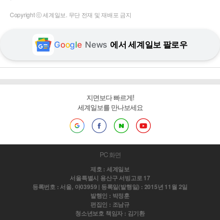
Copyright ⓒ 세계일보. 무단 전재 및 재배포 금지
G
o
o
g
l
e
News
에서 세계일보 팔로우
지면보다 빠르게!
세계일보를 만나보세요
PC 화면
제호 : 세계일보
서울특별시 용산구 서빙고로 17
등록번호 : 서울, 아03959 | 등록일(발행일) : 2015년 11월 2일
발행인 : 박정훈
편집인 : 조남규
청소년보호 책임자 : 김기환