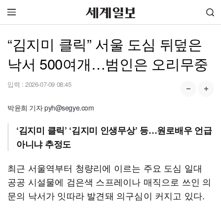
“김지미 클릭” 서울 도심 뒤덮은
낙서 500여개…범인은 오리무중
입력 :
2026-07-09 08:45
박윤희 기자 pyh@segye.com
‘김지미 클릭’ ‘김지미 인생무상’ 등…원로배우 언급
아니냐 추정도
최근 서울역부터 청량리에 이르는 주요 도심 일대
공공 시설물에 검은색 스프레이나 매직으로 쓰인 의
문의 낙서가 잇따라 발견돼 의구심이 커지고 있다.