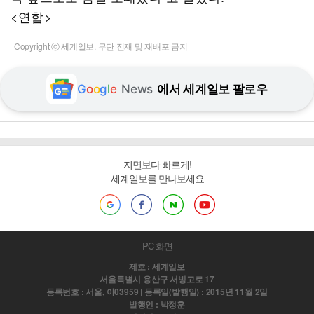
<연합>
Copyright ⓒ 세계일보. 무단 전재 및 재배포 금지
G
o
o
g
l
e
News
에서 세계일보 팔로우
지면보다 빠르게!
세계일보를 만나보세요
PC 화면
제호 : 세계일보
서울특별시 용산구 서빙고로 17
등록번호 : 서울, 아03959 | 등록일(발행일) : 2015년 11월 2일
발행인 : 박정훈