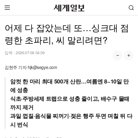
어제 다 잡았는데 또…싱크대 점
령한 초파리, 씨 말리려면?
입력 :
2026-07-09 04:39
김현주 기자 hjk@segye.com
암컷 한 마리 최대 500개 산란…여름엔 8~10일 만
에 성충
식초·주방세제 트랩으로 성충 줄이고, 배수구 물때
까지 제거
과일 껍질·음식물 찌꺼기·젖은 행주 두면 며칠 뒤 다
시 번식