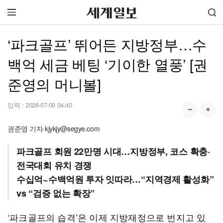
‘파크골프’ 뛰어든 지방정부…수
백억 세금 베팅 ‘기이한 열풍’ [권
준영의 머니볼]
입력 :
2026-07-09 04:40
권준영 기자 kjykjy@segye.com
파크골프 회원 22만명 시대…지방정부, 코스 확충·
전국대회 유치 경쟁
수십억~수백억원 투자 잇따라…“지역경제 활성화”
vs “검증 없는 확장”
‘파크골프의 습격’은 이제 지방재정으로 번지고 있