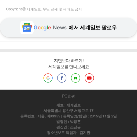
Copyright ⓒ 세계일보. 무단 전재 및 재배포 금지
G
o
o
g
l
e
News
에서 세계일보 팔로우
지면보다 빠르게!
세계일보를 만나보세요
PC 화면
제호 : 세계일보
서울특별시 용산구 서빙고로 17
등록번호 : 서울, 아03959 | 등록일(발행일) : 2015년 11월 2일
발행인 : 박정훈
편집인 : 조남규
청소년보호 책임자 : 김기환