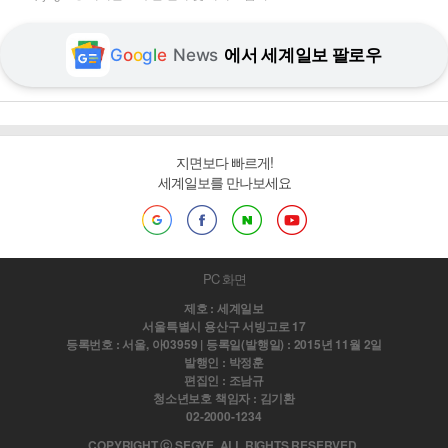
G
o
o
g
l
e
News
에서 세계일보 팔로우
지면보다 빠르게!
세계일보를 만나보세요
PC 화면
제호 : 세계일보
서울특별시 용산구 서빙고로 17
등록번호 : 서울, 아03959 | 등록일(발행일) : 2015년 11월 2일
발행인 : 박정훈
편집인 : 조남규
청소년보호 책임자 : 김기환
02-2000-1234
COPYRIGHT ⓒ SEGYE. ALL RIGHTS RESERVED.