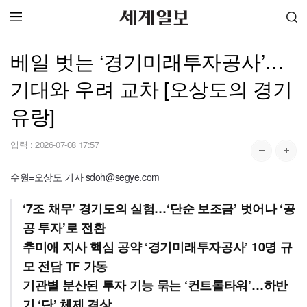
베일 벗는 ‘경기미래투자공사’…
기대와 우려 교차 [오상도의 경기
유랑]
입력 :
2026-07-08 17:57
수원=오상도 기자 sdoh@segye.com
‘7조 채무’ 경기도의 실험…‘단순 보조금’ 벗어나 ‘공
공 투자’로 전환
추미애 지사 핵심 공약 ‘경기미래투자공사’ 10명 규
모 전담 TF 가동
기관별 분산된 투자 기능 묶는 ‘컨트롤타워’…하반
기 ‘단’ 체제 격상