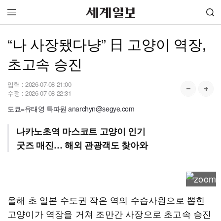
“나 사장됐다냥” 日 고양이 역장,
초고속 승진
입력 :
2026-07-08 21:00
수정 :
2026-07-08 22:31
도쿄=유태영 특파원 anarchyn@segye.com
나카노초역 마스코트 고양이 인기
굿즈 매진… 해외 관광객도 찾아와
올해 초 일본 수도권 작은 역의 수습사원으로 뽑힌
고양이가 역장을 거쳐 조만간 사장으로 초고속 승진