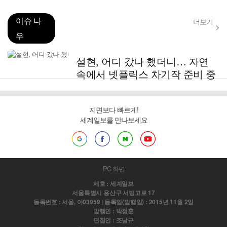
이슈 나
더보기
우
설현, 어디 갔나 했더니… 자연
속에서 넷플릭스 차기작 준비 중
지면보다 빠르게!
세계일보를 만나보세요
PC 화면
제호 : 세계일보
서울특별시 용산구 서빙고로 17
등록번호 : 서울, 아03959 | 등록일(발행일) : 2015년 11월 2일
발행인 : 박정훈
편집인 : 조남규