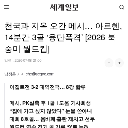
천국과 지옥 오간 메시… 아르헨,
14분간 3골 ‘융단폭격’ [2026 북
중미 월드컵]
입력 :
2026-07-08 21:00
남정훈 기자 che@segye.com
이집트전 3-2 대역전극… 8강 합류
메시, PK실축 후 1골 1도움 기사회생
“집에 가고 싶지 않았다” 눈물 쏟아내
대회 8호골… 음바페·홀란 제치고 선두
월드컵 연속 경기 골 기록 ‘9’로 늘려