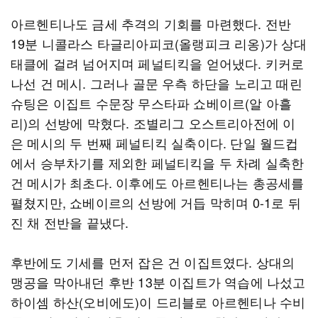
아르헨티나도 금세 추격의 기회를 마련했다. 전반
19분 니콜라스 타글리아피코(올랭피크 리옹)가 상대
태클에 걸려 넘어지며 페널티킥을 얻어냈다. 키커로
나선 건 메시. 그러나 골문 우측 하단을 노리고 때린
슈팅은 이집트 수문장 무스타파 쇼베이르(알 아흘
리)의 선방에 막혔다. 조별리그 오스트리아전에 이
은 메시의 두 번째 페널티킥 실축이다. 단일 월드컵
에서 승부차기를 제외한 페널티킥을 두 차례 실축한
건 메시가 최초다. 이후에도 아르헨티나는 총공세를
펼쳤지만, 쇼베이르의 선방에 거듭 막히며 0-1로 뒤
진 채 전반을 끝냈다.
후반에도 기세를 먼저 잡은 건 이집트였다. 상대의
맹공을 막아내던 후반 13분 이집트가 역습에 나섰고
하이셈 하산(오비에도)이 드리블로 아르헨티나 수비