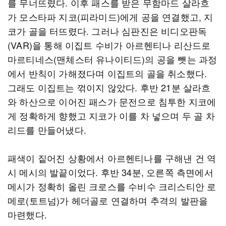
를 무너뜨렸다. 이후 패스를 받은 무함마드 살라흐
가 모스타파 지코(피라미드)에게 공을 연결했고, 지
코가 골을 터뜨렸다. 그러나 심판진은 비디오판독
(VAR)을 통해 이집트 수비가 아르헨티나 리산드로
마르티네스(맨체스터 유나이티드)의 공을 뺏는 과정
에서 반칙이 가해졌다며 이집트의 골을 취소했다.
그래도 이집트는 꺾이지 않았다. 후반 21분 살라흐
와 하산으로 이어진 패스가 문전으로 침투한 지코에
게 정확하게 향했고 지코가 이를 차 넣으며 두 골 차
리드를 만들어냈다.
패색이 짙어진 상황에서 아르헨티나를 구해낸 건 역
시 메시의 발끝이었다. 후반 34분, 오른쪽 측면에서
메시가 정확히 올린 크로스를 수비수 크리스티안 로
메로(토트넘)가 헤더골로 연결하며 추격의 발판을
마련했다.