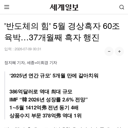
'반도체의 힘' 5월 경상흑자 60조
육박…37개월째 흑자 행진
입력 :
2026-07-09 00:31
정지혜 기자, 세종=이희경 기자
‘2025년 연간 규모’ 5개월 만에 갈아치워
386억달러로 역대 최대 규모
IMF “韓 2026년 성장률 2.6% 전망”
1∼5월 1412억弗 전년 동기 4배
상품수지 부문 378억弗 역대 1위